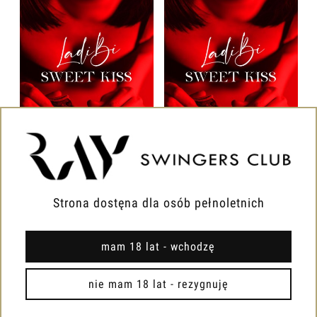
15.08.26r | LADY BI
15.08.26r | LADY BI
SWEET KISS + DJ - DLA
SWEET KISS + DJ - DLA
Strona dostęna dla osób pełnoletnich
PAR I SINGIELEK | PARA
PAR I SINGIELEK |
SINGIELKA
300,00 zł
1,00 zł
mam 18 lat - wchodzę
nie mam 18 lat - rezygnuję
Do koszyka
Do koszyka