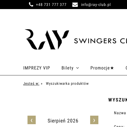
+48 731 777 377
info@ray-club.pl
IMPREZY VIP
Bilety
Promocje★
Jesteś w:
»
Wyszukiwarka produktów
WYSZU
Nazwa 
‹
›
Sierpień 2026
Cena: