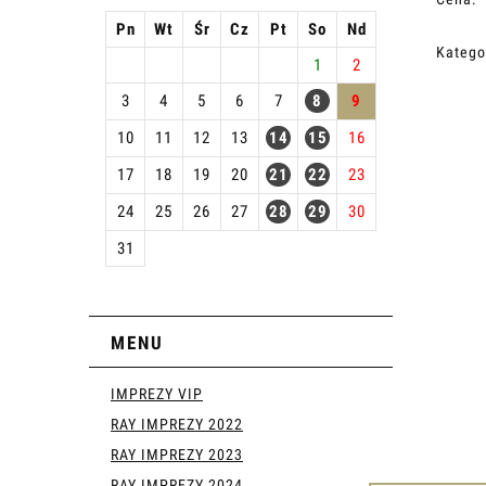
Pn
Wt
Śr
Cz
Pt
So
Nd
Katego
1
2
3
4
5
6
7
8
9
10
11
12
13
14
15
16
17
18
19
20
21
22
23
24
25
26
27
28
29
30
31
MENU
IMPREZY VIP
RAY IMPREZY 2022
RAY IMPREZY 2023
RAY IMPREZY 2024