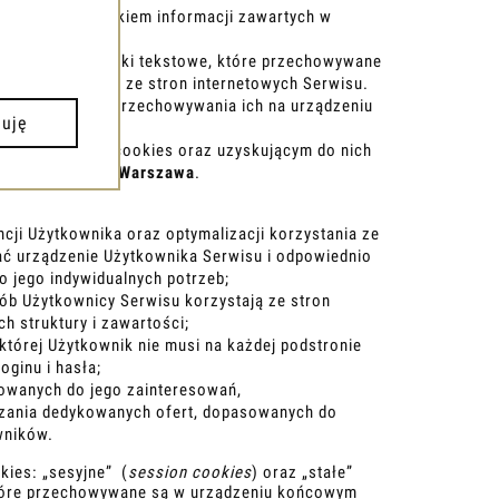
ormacji, z wyjątkiem informacji zawartych w
szczególności pliki tekstowe, które przechowywane
do korzystania ze stron internetowych Serwisu.
 pochodzą, czas przechowywania ich na urządzeniu
nuję
Serwisu pliki cookies oraz uzyskującym do nich
a 96/83, 00-837 Warszawa
.
cji Użytkownika oraz optymalizacji korzystania ze
nać urządzenie Użytkownika Serwisu i odpowiednio
o jego indywidualnych potrzeb;
sób Użytkownicy Serwisu korzystają ze stron
ch struktury i zawartości;
której Użytkownik nie musi na każdej podstronie
ginu i hasła;
sowanych do jego zainteresowań,
zania dedykowanych ofert, dopasowanych do
wników.
ies: „sesyjne” (
session cookies
) oraz „stałe”
które przechowywane są w urządzeniu końcowym