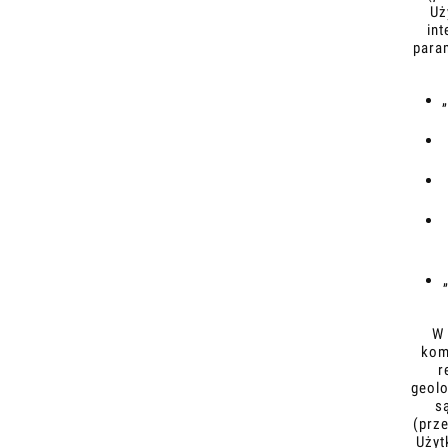
Uż
in
para
W 
kom
r
geolo
s
(prz
Użyt