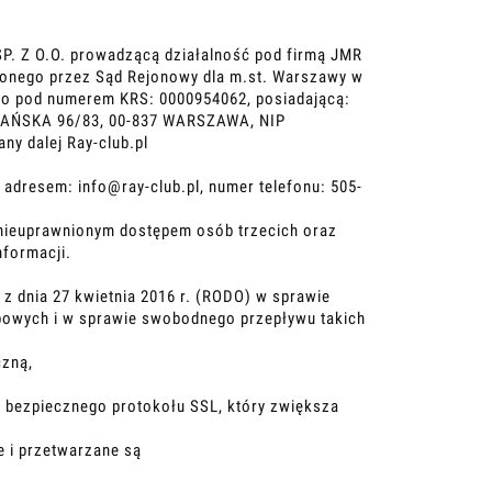
P. Z O.O. prowadzącą działalność pod firmą JMR
zonego przez Sąd Rejonowy dla m.st. Warszawy w
go pod numerem KRS: 0000954062, posiadającą:
. PAŃSKA 96/83, 00-837 WARSZAWA, NIP
ny dalej Ray-club.pl
dresem: info@ray-club.pl, numer telefonu: 505-
d nieuprawnionym dostępem osób trzecich oraz
nformacji.
z dnia 27 kwietnia 2016 r. (RODO) w sprawie
bowych i w sprawie swobodnego przepływu takich
czną,
ą bezpiecznego protokołu SSL, który zwiększa
e i przetwarzane są