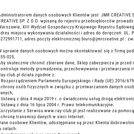
Administratorem danych osobowych Klientów jest JMR CREATIVE S
CREATIVE SP. Z O.O. wpisaną do rejestru przedsiębiorców prowad
Warszawie, XIII Wydział Gospodarczy Krajowego Rejestru Sądowe
adres miejsca wykonywania działalności i adres do doręczeń: UL
5272991711, adres poczty elektronicznej
biuro@jmrcreative.pl
: zwa
W sprawie danych osobowych można skontaktować się z firmą pod a
555-025,
Aby skutecznie chronić zbierane dane, Sklep zabezpiecza je prze
kontroluje metody gromadzenia, przechowywania i przetwarzania i
Ray-club.pl działa zgodnie z:
- Rozporządzeniem Parlamentu Europejskiego i Rady (UE) 2016/679 
ochrony osób fizycznych w związku z przetwarzaniem danych oso
danych,
- Ustawą z dnia 4 maja 2019 r. o świadczeniu usług drogą elektroni
- Ustawą z dnia 16 lipca 2004 r. Prawo telekomunikacyjne.
Korzystanie z Serwisu www.ray-club.pl jest realizowane za pomoc
ochronę transmisji danych w sieci Internet.
Dane osobowe Klientów, udostępniane są przez Klienta dobrowolni
w celach: