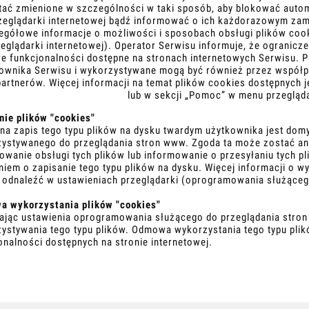
tać zmienione w szczególności w taki sposób, aby blokować auto
zeglądarki internetowej bądź informować o ich każdorazowym zam
egółowe informacje o możliwości i sposobach obsługi plików coo
zeglądarki internetowej). Operator Serwisu informuje, że ogranic
re funkcjonalności dostępne na stronach internetowych Serwisu.
ownika Serwisu i wykorzystywane mogą być również przez współ
partnerów. Więcej informacji na temat plików cookies dostępnych 
lub w sekcji „Pomoc” w menu przegląda
ie plików "cookies"
na zapis tego typu plików na dysku twardym użytkownika jest d
ystywanego do przeglądania stron www. Zgoda ta może zostać an
owanie obsługi tych plików lub informowanie o przesyłaniu tych 
niem o zapisanie tego typu plików na dysku. Więcej informacji o 
odnaleźć w ustawieniach przeglądarki (oprogramowania służącego
 wykorzystania plików "cookies"
ając ustawienia oprogramowania służącego do przeglądania stron
ystywania tego typu plików. Odmowa wykorzystania tego typu pli
onalności dostępnych na stronie internetowej.