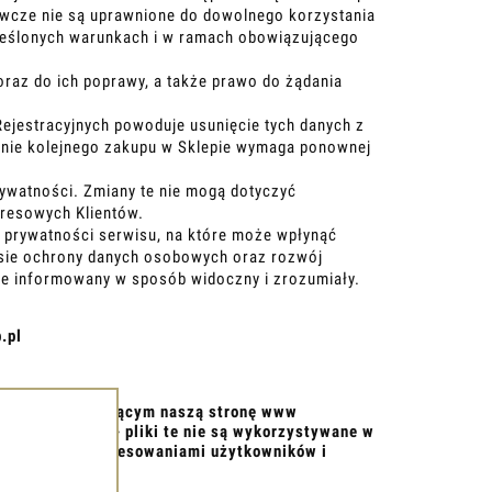
wcze nie są uprawnione do dowolnego korzystania
określonych warunkach i w ramach obowiązującego
oraz do ich poprawy, a także prawo do żądania
Rejestracyjnych powoduje usunięcie tych danych z
onanie kolejnego zakupu w Sklepie wymaga ponownej
ywatności. Zmiany te nie mogą dotyczyć
dresowych Klientów.
y prywatności serwisu, na które może wpłynąć
esie ochrony danych osobowych oraz rozwój
zie informowany w sposób widoczny i zrozumiały.
.pl
sobom przeglądającym naszą stronę www
 użytkowników - pliki te nie są wykorzystywane w
godnych z zainteresowaniami użytkowników i