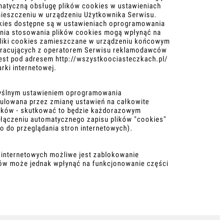
matyczną obsługę plików cookies w ustawieniach
ieszczeniu w urządzeniu Użytkownika Serwisu.
kies dostępne są w ustawieniach oprogramowania
zenia stosowania plików cookies mogą wpłynąć na
 Pliki cookies zamieszczane w urządzeniu końcowym
pracujących z operatorem Serwisu reklamodawców
jest pod adresem
http://wszystkoociasteczkach.pl/
rki internetowej.
omyślnym ustawieniem oprogramowania
ulowana przez zmianę ustawień na całkowite
plików - skutkować to będzie każdorazowym
wyłączeniu automatycznego zapisu plików "cookies"
 do przeglądania stron internetowych).
 internetowych możliwe jest zablokowanie
ków może jednak wpłynąć na funkcjonowanie części