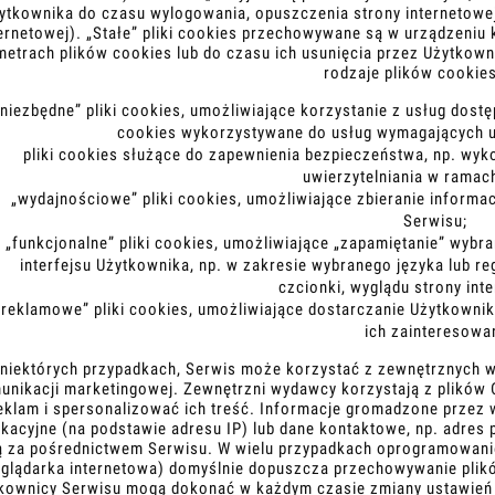
ytkownika do czasu wylogowania, opuszczenia strony internetowe
ternetowej). „Stałe” pliki cookies przechowywane są w urządzeni
metrach plików cookies lub do czasu ich usunięcia przez Użytkow
rodzaje plików cookies
„niezbędne” pliki cookies, umożliwiające korzystanie z usług dostę
cookies wykorzystywane do usług wymagających u
pliki cookies służące do zapewnienia bezpieczeństwa, np. wy
uwierzytelniania w ramac
„wydajnościowe” pliki cookies, umożliwiające zbieranie informac
Serwisu;
„funkcjonalne” pliki cookies, umożliwiające „zapamiętanie” wybr
interfejsu Użytkownika, np. w zakresie wybranego języka lub r
czcionki, wyglądu strony inte
„reklamowe” pliki cookies, umożliwiające dostarczanie Użytkowni
ich zainteresowa
niektórych przypadkach, Serwis może korzystać z zewnętrznych w
unikacji marketingowej. Zewnętrzni wydawcy korzystają z plików 
eklam i spersonalizować ich treść. Informacje gromadzone przez
kacyjne (na podstawie adresu IP) lub dane kontaktowe, np. adres p
ą za pośrednictwem Serwisu. W wielu przypadkach oprogramowanie
eglądarka internetowa) domyślnie dopuszcza przechowywanie pli
kownicy Serwisu mogą dokonać w każdym czasie zmiany ustawień 