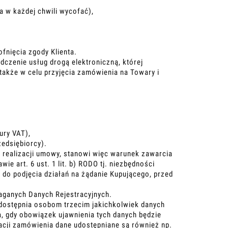
 w każdej chwili wycofać),
nięcia zgody Klienta.
czenie usług drogą elektroniczną, której
także w celu przyjęcia zamówienia na Towary i
ury VAT),
zedsiębiorcy).
 realizacji umowy, stanowi więc warunek zawarcia
 art. 6 ust. 1 lit. b) RODO tj. niezbędności
do podjęcia działań na żądanie Kupującego, przed
aganych Danych Rejestracyjnych.
udostępnia osobom trzecim jakichkolwiek danych
, gdy obowiązek ujawnienia tych danych będzie
acji zamówienia dane udostępniane są również np.