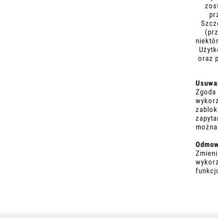
zos
pr
Szcz
(pr
niektó
Użytk
oraz 
Usuwan
Zgoda 
wykorz
zablok
zapyta
można 
Odmowa
Zmieni
wykorz
funkcj