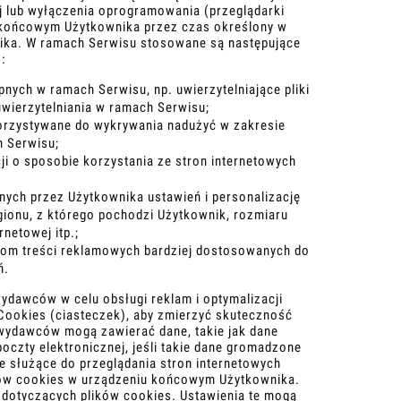
j lub wyłączenia oprogramowania (przeglądarki
u końcowym Użytkownika przez czas określony w
nika. W ramach Serwisu stosowane są następujące
:
pnych w ramach Serwisu, np. uwierzytelniające pliki
wierzytelniania w ramach Serwisu;
korzystywane do wykrywania nadużyć w zakresie
h Serwisu;
ji o sposobie korzystania ze stron internetowych
anych przez Użytkownika ustawień i personalizację
egionu, z którego pochodzi Użytkownik, rozmiaru
rnetowej itp.;
kom treści reklamowych bardziej dostosowanych do
ń.
ydawców w celu obsługi reklam i optymalizacji
Cookies (ciasteczek), aby zmierzyć skuteczność
 wydawców mogą zawierać dane, takie jak dane
oczty elektronicznej, jeśli takie dane gromadzone
 służące do przeglądania stron internetowych
ków cookies w urządzeniu końcowym Użytkownika.
dotyczących plików cookies. Ustawienia te mogą