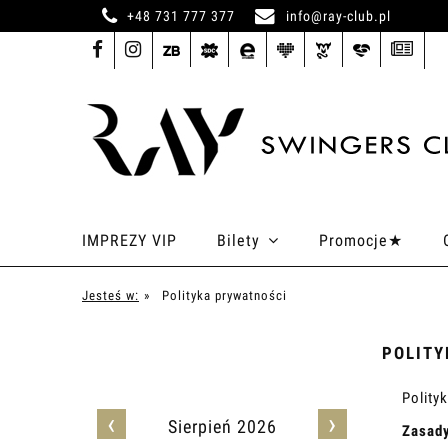
+48 731 777 377
info@ray-club.pl
IMPREZY VIP
Bilety
Promocje★
Jesteś w:
»
Polityka prywatności
POLITY
Polity
‹
›
Sierpień 2026
Zasad