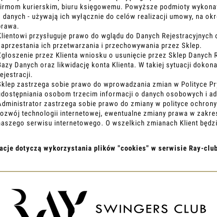
firmom kurierskim, biuru księgowemu. Powyższe podmioty wykona
z danych - używają ich wyłącznie do celów realizacji umowy, na 
prawa.
Klientowi przysługuje prawo do wglądu do Danych Rejestracyjnych 
zaprzestania ich przetwarzania i przechowywania przez Sklep.
Zgłoszenie przez Klienta wniosku o usunięcie przez Sklep Danych 
Bazy Danych oraz likwidację konta Klienta. W takiej sytuacji dok
rejestracji.
Sklep zastrzega sobie prawo do wprowadzania zmian w Polityce Pr
udostępniania osobom trzecim informacji o danych osobowych i a
Administrator zastrzega sobie prawo do zmiany w polityce ochron
rozwój technologii internetowej, ewentualne zmiany prawa w zakr
naszego serwisu internetowego. O wszelkich zmianach Klient będ
acje dotyczą wykorzystania plików "cookies" w serwisie Ray-club
ce o świadczenie usług najwyższej jakości naszym klientom i o
tamy z tzw. plików "
cookies
". Jednocześnie szanując prywatność
 innym celu niż administracja serwisem, dostarczanie treści z
lizacją witryny.