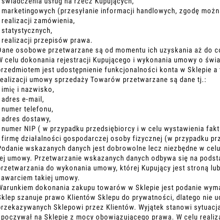
- świadczenia usług na rzecz Kupujących,
- marketingowych (przesyłanie informacji handlowych, zgodę można
- realizacji zamówienia,
- statystycznych,
- realizacji przepisów prawa.
Dane osobowe przetwarzane są od momentu ich uzyskania aż do cof
W celu dokonania rejestracji Kupującego i wykonania umowy o świad
przedmiotem jest udostępnienie funkcjonalności konta w Sklepie a 
realizacji umowy sprzedaży Towarów przetwarzane są dane tj.:
- imię i nazwisko,
- adres e-mail,
- numer telefonu,
- adres dostawy,
- numer NIP ( w przypadku przedsiębiorcy i w celu wystawienia fakt
- firmę działalności gospodarczej osoby fizycznej (w przypadku pr
Podanie wskazanych danych jest dobrowolne lecz niezbędne w celu
tej umowy. Przetwarzanie wskazanych danych odbywa się na podstawie
przetwarzania do wykonania umowy, której Kupujący jest stroną lub 
zawarciem takiej umowy.
Warunkiem dokonania zakupu towarów w Sklepie jest podanie wym
Sklep szanuje prawo Klientów Sklepu do prywatności, dlatego nie 
przekazywanych Sklepowi przez Klientów. Wyjątek stanowi sytuacja
spoczywał na Sklepie z mocy obowiązującego prawa. W celu realiz