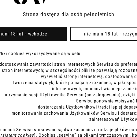
Serwis (Ray-club.pl) nie zbiera w sposób automatyczny żadnych inf
plikach cookies.
Strona dostęna dla osób pełnoletnich
Pliki cookies (tzw. „
ciasteczka
”) stanowią dane informatyczne, w 
są w urządzeniu końcowym Użytkownika Serwisu i przeznaczone są 
Cookies zazwyczaj zawierają nazwę strony internetowej, z której
mam 18 lat - wchodzę
nie mam 18 lat - rezyg
końcowym oraz unikalny numer.
Podmiotem zamieszczającym na urządzeniu końcowym Użytkownika 
dostęp jest operator Sklepu Ray-club.pl
z siedzibą przy
ul. Pańsk
Pliki cookies wykorzystywane są w celu:
dostosowania zawartości stron internetowych Serwisu do preferen
stron internetowych; w szczególności pliki te pozwalają rozpoz
wyświetlić stronę internetową, dostosowaną d
tworzenia statystyk, które pomagają zrozumieć, w jaki spo
internetowych, co umożliwia ulepszanie i
utrzymanie sesji Użytkownika Serwisu (po zalogowaniu), dzięki 
Serwisu ponownie wpisywać lo
dostarczania Użytkownikowi treści lepiej dopa
monitorowania zachowania Użytkowników Serwisu i dostarc
zainteresowań Użytko
ramach Serwisu stosowane są dwa zasadnicze rodzaje plików cook
rsistent cookies
). Cookies „sesyjne” są plikami tymczasowymi, 