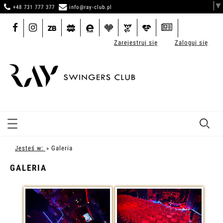
▼
+48 731 777 377
info@ray-club.pl
Zarejestruj się
Zaloguj się
Jesteś w:
Galeria
»
GALERIA