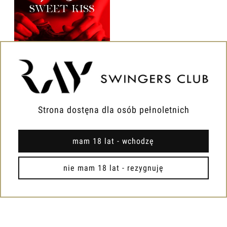
15.08.26r | LADY BI
SWEET KISS + DJ - DLA
PAR I SINGIELEK | PARA
Strona dostęna dla osób pełnoletnich
300,00 zł
mam 18 lat - wchodzę
Do koszyka
nie mam 18 lat - rezygnuję