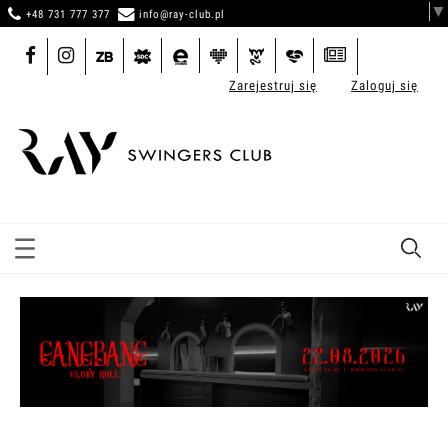
▼
+48 731 777 377
info@ray-club.pl
Zarejestruj się
Zaloguj się