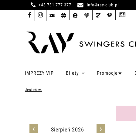
+48 731 777 377
info@ray-club.pl
IMPREZY VIP
Bilety
Promocje★
Jesteś w:
‹
›
Sierpień 2026