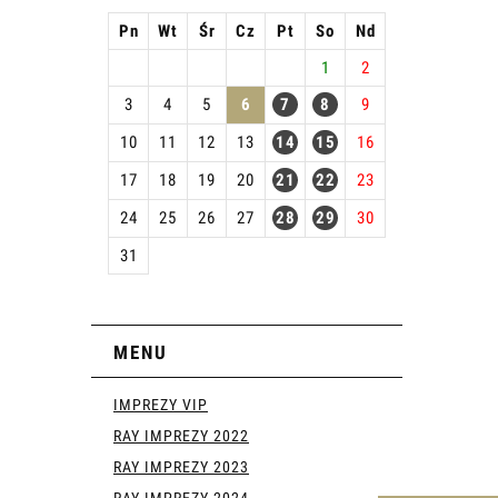
Pn
Wt
Śr
Cz
Pt
So
Nd
1
2
3
4
5
6
7
8
9
10
11
12
13
14
15
16
17
18
19
20
21
22
23
24
25
26
27
28
29
30
31
MENU
IMPREZY VIP
RAY IMPREZY 2022
RAY IMPREZY 2023
RAY IMPREZY 2024